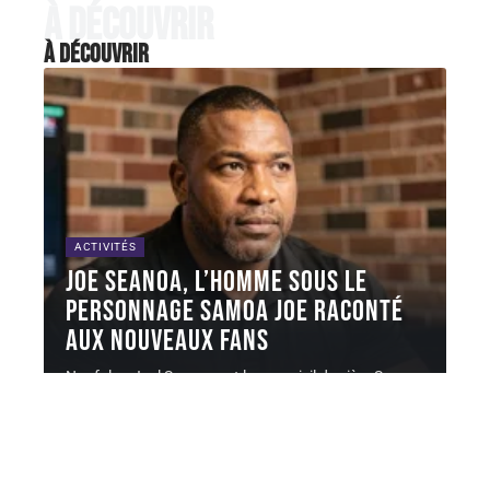
À découvrir
À découvrir
ACTIVITÉS
Joe Seanoa, l’homme sous le
personnage Samoa Joe raconté
aux nouveaux fans
Nuufolau Joel Seanoa est le nom civil derrière Samoa
Joe, l'un des
…
6 août 2026