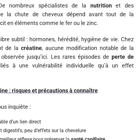
De nombreux spécialistes de la
nutrition
et des
ue la chute de cheveux dépend avant tout de la
cit en éléments comme le fer ou le zinc.
ilibre subtil : hormones, hérédité, hygiène de vie. Chez
nt de la
créatine
, aucune modification notable de la
té observée jusqu’ici. Les rares épisodes de
perte de
s à une vulnérabilité individuelle qu’à un effet
ine : risques et précautions à connaître
ous inquiète :
le d’un lien direct
 digestifs, peu d’effets sur la chevelure
eilleur réflexe pour préserver la
santé capillaire