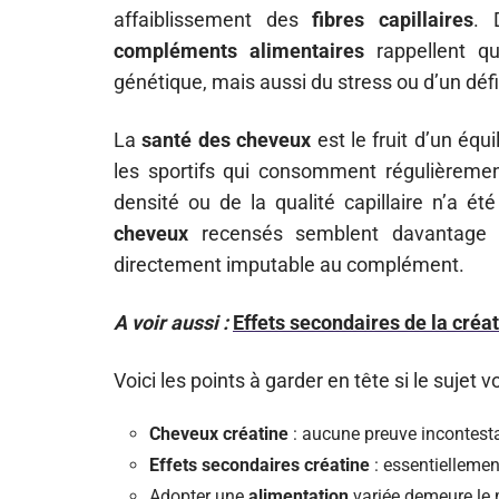
affaiblissement des
fibres capillaires
. 
compléments alimentaires
rappellent q
génétique, mais aussi du stress ou d’un défi
La
santé des cheveux
est le fruit d’un équ
les sportifs qui consomment régulièreme
densité ou de la qualité capillaire n’a é
cheveux
recensés semblent davantage lié
directement imputable au complément.
A voir aussi :
Effets secondaires de la créat
Voici les points à garder en tête si le sujet v
Cheveux créatine
: aucune preuve incontestab
Effets secondaires créatine
: essentiellement
Adopter une
alimentation
variée demeure le m