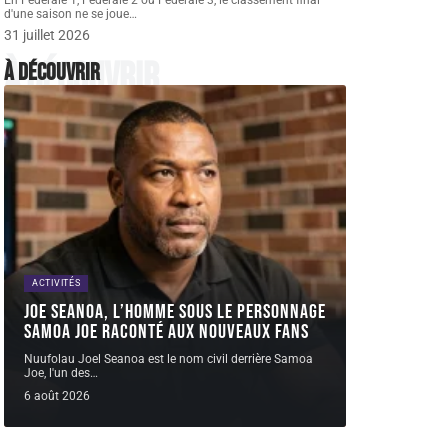
En Fédérale 1, Fédérale 2 ou Fédérale 3, le classement final
d'une saison ne se joue
…
31 juillet 2026
À découvrir
À découvrir
ACTIVITÉS
Joe Seanoa, l’homme sous le personnage
Samoa Joe raconté aux nouveaux fans
Nuufolau Joel Seanoa est le nom civil derrière Samoa
Joe, l'un des
…
6 août 2026