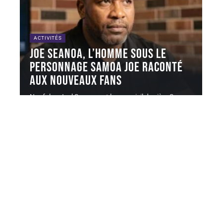
ACTIVITÉS
Joe Seanoa, l’homme sous le
personnage Samoa Joe raconté
aux nouveaux fans
Nuufolau Joel Seanoa est le nom civil derrière Samoa
Joe, l'un des
…
6 août 2026
Contact
Mentions Légales
Sitemap
© 2025 | yadusport.com