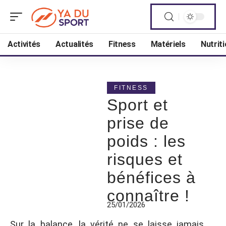
Activités
Actualités
Fitness
Matériels
Nutrit
FITNESS
Sport et
prise de
poids : les
risques et
bénéfices à
connaître !
25/01/2026
Sur la balance, la vérité ne se laisse jamais