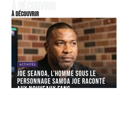
À découvrir
À découvrir
ACTIVITÉS
Joe Seanoa, l’homme sous le
personnage Samoa Joe raconté
aux nouveaux fans
Nuufolau Joel Seanoa est le nom civil derrière Samoa
Joe, l'un des
…
6 août 2026