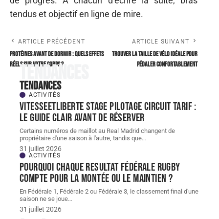
de progrès. À chacun d’écrire la suite, bras
tendus et objectif en ligne de mire.
ARTICLE PRÉCÉDENT
ARTICLE SUIVANT
Protéines avant de dormir : quels effets
Trouver la taille de vélo idéale pour
réels sur votre corps ?
pédaler confortablement
Tendances
Tendances
ACTIVITÉS
Vitesseetliberte stage pilotage circuit tarif :
le guide clair avant de réserver
Certains numéros de maillot au Real Madrid changent de
propriétaire d'une saison à l'autre, tandis que
…
31 juillet 2026
ACTIVITÉS
Pourquoi chaque resultat Fédérale Rugby
compte pour la montée ou le maintien ?
En Fédérale 1, Fédérale 2 ou Fédérale 3, le classement final d'une
saison ne se joue
…
31 juillet 2026