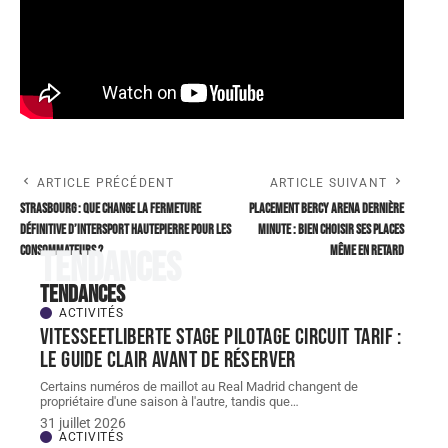
ARTICLE PRÉCÉDENT
ARTICLE SUIVANT
Strasbourg : que change la fermeture
Placement Bercy Arena dernière
définitive d’Intersport Hautepierre pour les
minute : bien choisir ses places
consommateurs ?
même en retard
Tendances
Tendances
ACTIVITÉS
Vitesseetliberte stage pilotage circuit tarif :
le guide clair avant de réserver
Certains numéros de maillot au Real Madrid changent de
propriétaire d'une saison à l'autre, tandis que
…
31 juillet 2026
ACTIVITÉS