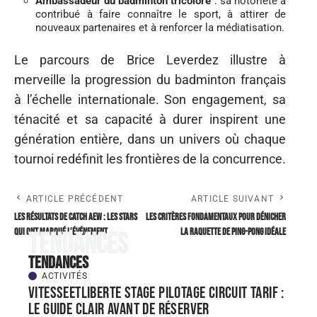
Ambassadeur du badminton tricolore
: sa notoriété a
contribué à faire connaître le sport, à attirer de
nouveaux partenaires et à renforcer la médiatisation.
Le parcours de Brice Leverdez illustre à
merveille la progression du badminton français
à l’échelle internationale. Son engagement, sa
ténacité et sa capacité à durer inspirent une
génération entière, dans un univers où chaque
tournoi redéfinit les frontières de la concurrence.
ARTICLE PRÉCÉDENT
ARTICLE SUIVANT
Les résultats de catch AEW : les stars
Les critères fondamentaux pour dénicher
qui ont marqué l’événement
la raquette de ping-pong idéale
Tendances
Tendances
ACTIVITÉS
Vitesseetliberte stage pilotage circuit tarif :
le guide clair avant de réserver