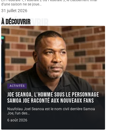
En Fédérale 1, Fédérale 2 ou Fédérale 3, le classement final
d'une saison ne se joue
…
31 juillet 2026
À découvrir
À découvrir
ACTIVITÉS
Joe Seanoa, l’homme sous le personnage
Samoa Joe raconté aux nouveaux fans
Nuufolau Joel Seanoa est le nom civil derrière Samoa
Joe, l'un des
…
6 août 2026