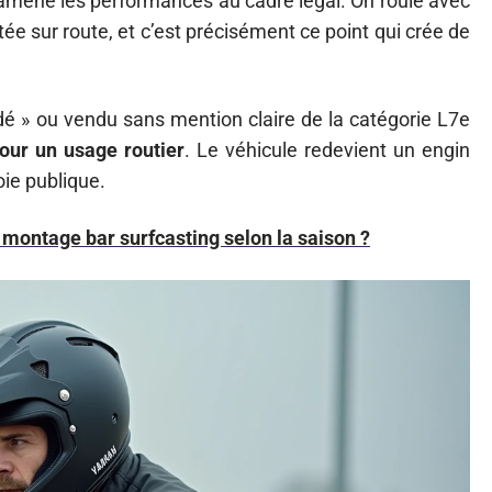
 ramène les performances au cadre légal. On roule avec
ée sur route, et c’est précisément ce point qui crée de
é » ou vendu sans mention claire de la catégorie L7e
pour un usage routier
. Le véhicule redevient un engin
oie publique.
 montage bar surfcasting selon la saison ?