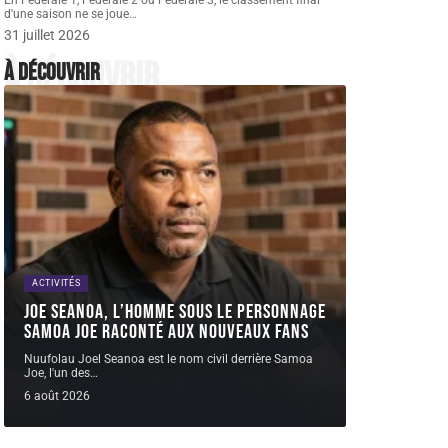
En Fédérale 1, Fédérale 2 ou Fédérale 3, le classement final
d'une saison ne se joue
…
31 juillet 2026
À découvrir
À découvrir
ACTIVITÉS
Joe Seanoa, l’homme sous le personnage
Samoa Joe raconté aux nouveaux fans
Nuufolau Joel Seanoa est le nom civil derrière Samoa
Joe, l'un des
…
6 août 2026