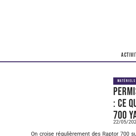
ACTIVI
MATÉRIELS
Permi
: ce 
700 Y
22/05/20
On croise régulièrement des Raptor 700 s