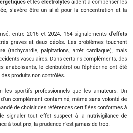
ergétiques
et les
électrolytes
aident à compenser les
sée, s’avère être un allié pour la concentration et la
ensé, entre 2016 et 2024, 154 signalements d’
effets
 très graves et deux décès. Les problèmes touchent
ire
(tachycardie, palpitations, arrêt cardiaque), mais
ccidents vasculaires. Dans certains compléments, des
 anabolisants, le clenbutérol ou l’éphédrine ont été
ia des produits non contrôlés.
 les sportifs professionnels que les amateurs. Un
rise d’un complément contaminé, même sans volonté de
mmandé de choisir des références certifiées conformes à
e signaler tout effet suspect à la nutrivigilance de
ce à tout prix, la prudence n’est jamais de trop.