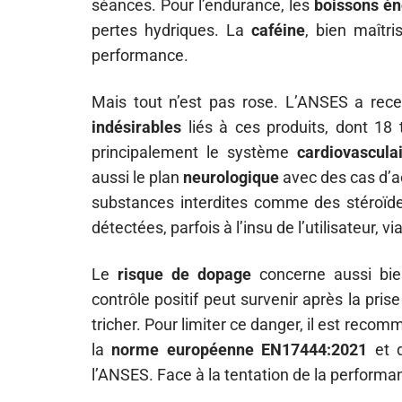
séances. Pour l’endurance, les
boissons én
pertes hydriques. La
caféine
, bien maîtri
performance.
Mais tout n’est pas rose. L’ANSES a rec
indésirables
liés à ces produits, dont 18
principalement le système
cardiovascula
aussi le plan
neurologique
avec des cas d’a
substances interdites comme des stéroïdes
détectées, parfois à l’insu de l’utilisateur, v
Le
risque de dopage
concerne aussi bien
contrôle positif peut survenir après la p
tricher. Pour limiter ce danger, il est reco
la
norme européenne EN17444:2021
et d
l’ANSES. Face à la tentation de la performan