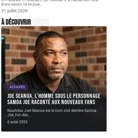
En Fédérale 1, Fédérale 2 ou Fédérale 3, le classement final
d'une saison ne se joue
…
31 juillet 2026
À découvrir
À découvrir
ACTIVITÉS
Joe Seanoa, l’homme sous le personnage
Samoa Joe raconté aux nouveaux fans
Nuufolau Joel Seanoa est le nom civil derrière Samoa
Joe, l'un des
…
6 août 2026