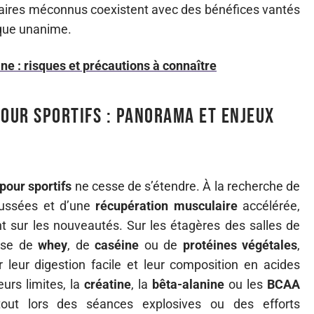
daires méconnus coexistent avec des bénéfices vantés
ique unanime.
ine : risques et précautions à connaître
our sportifs : panorama et enjeux
our sportifs
ne cesse de s’étendre. À la recherche de
oussées et d’une
récupération musculaire
accélérée,
 sur les nouveautés. Sur les étagères des salles de
isse de
whey
, de
caséine
ou de
protéines végétales
,
 leur digestion facile et leur composition en acides
urs limites, la
créatine
, la
bêta-alanine
ou les
BCAA
tout lors des séances explosives ou des efforts